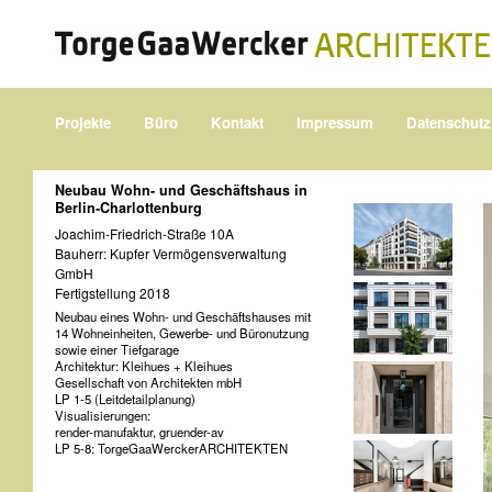
Projekte
Büro
Kontakt
Impressum
Datenschutz
Neubau Wohn- und Geschäftshaus in
Berlin-Charlottenburg
Joachim-Friedrich-Straße 10A
Bauherr: Kupfer Vermögensverwaltung
GmbH
Fertigstellung 2018
Neubau eines Wohn- und Geschäftshauses mit
14 Wohneinheiten, Gewerbe- und Büronutzung
sowie einer Tiefgarage
Architektur: Kleihues + Kleihues
Gesellschaft von Architekten mbH
LP 1-5 (Leitdetailplanung)
Visualisierungen:
render-manufaktur, gruender-av
LP 5-8: TorgeGaaWerckerARCHITEKTEN