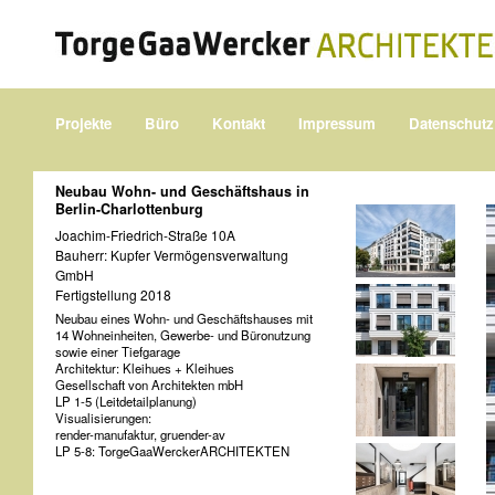
Projekte
Büro
Kontakt
Impressum
Datenschutz
Neubau Wohn- und Geschäftshaus in
Berlin-Charlottenburg
Joachim-Friedrich-Straße 10A
Bauherr: Kupfer Vermögensverwaltung
GmbH
Fertigstellung 2018
Neubau eines Wohn- und Geschäftshauses mit
14 Wohneinheiten, Gewerbe- und Büronutzung
sowie einer Tiefgarage
Architektur: Kleihues + Kleihues
Gesellschaft von Architekten mbH
LP 1-5 (Leitdetailplanung)
Visualisierungen:
render-manufaktur, gruender-av
LP 5-8: TorgeGaaWerckerARCHITEKTEN