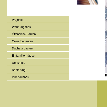
Projekte
Wohnungsbau
Öffentliche Bauten
Gewerbebauten
Dachausbauten
Einfamilienhäuser
Denkmale
Sanierung
B
Innenausbau