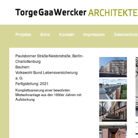
Projekte
Büro
Kontakt
Impressum
Datenschutz
Paulsborner Straße/Nestorstraße, Berlin-
Charlottenburg
Bauherr:
Volkswohl Bund Lebensversicherung
a. G.
Fertigstellung: 2021
Komplettsanierung einer bewohnten
Mietwohnanlage aus den 1930er Jahren mit
Aufstockung