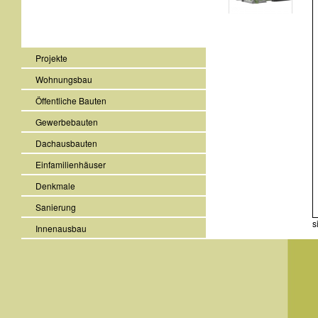
Projekte
Wohnungsbau
Öffentliche Bauten
Gewerbebauten
Dachausbauten
Einfamilienhäuser
Denkmale
Sanierung
s
Innenausbau