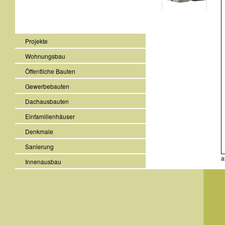
Projekte
Wohnungsbau
Öffentliche Bauten
Gewerbebauten
Dachausbauten
Einfamilienhäuser
Denkmale
Sanierung
a
Innenausbau