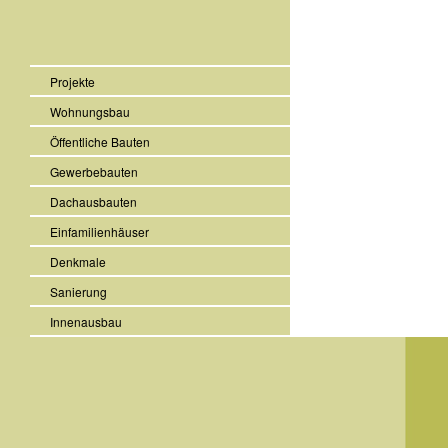
Projekte
Wohnungsbau
Öffentliche Bauten
Gewerbebauten
Dachausbauten
Einfamilienhäuser
Denkmale
Sanierung
Innenausbau